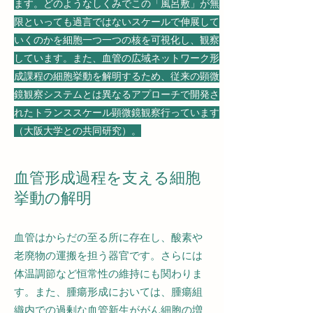
ます。どのようなしくみでこの「風呂敷」が無
限といっても過言ではないスケールで伸展して
いくのかを細胞一つ一つの核を可視化し、観察
しています。また、血管の広域ネットワーク形
成課程の細胞挙動を解明するため、従来の顕微
鏡観察システムとは異なるアプローチで開発さ
れたトランススケール顕微鏡観察行っています
（大阪大学との共同研究）。
血管形成過程を支える細胞
挙動の解明
血管はからだの至る所に存在し、酸素や
老廃物の運搬を担う器官です。さらには
体温調節など恒常性の維持にも関わりま
す。また、腫瘍形成においては、腫瘍組
織内での過剰な血管新生ががん細胞の増