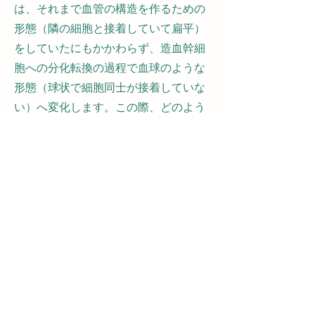
は、それまで血管の構造を作るための
形態（隣の細胞と接着していて扁平）
をしていたにもかかわらず、造血幹細
胞への分化転換の過程で血球のような
形態（球状で細胞同士が接着していな
い）へ変化します。この際、どのよう
な分子メカニズムが働いてこのような
細胞特性の転換が起こるのかはまだ十
分に解明されていません。この課題に
実験発生学の手法を用いてアプローチ
しています。