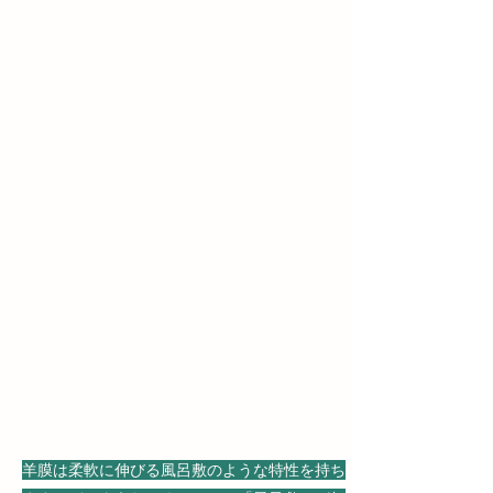
内皮－造血転換によって生み出された造血幹細
胞はどうやら血流中を流れるための浮力を獲得
していると予想されます。私たちの研究グルー
プはこの発想のもととなる発見をしています
（上記動画参照）。これまで力学的なな観点か
ら造血発生現象は研究されてきませんでした
が、細胞の浮力獲得に関わる分子群の解析と
「比重」による細胞選別技術とを組み合わせて
このしくみを解明しようとしています。
​広域イメージングと細胞挙動の広
域的制御
羊膜は柔軟に伸びる風呂敷のような特性を持ち